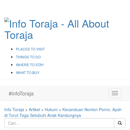
PLACES TO VISIT
THINGS TO DO
WHERE TO STAY
WHAT TO BUY
#infoToraja
Toggle
navigati
Info Toraja
>
Artikel
>
Hukum
>
Kecanduan Nonton Porno, Ayah
di Torut Tega Setubuhi Anak Kandungnya