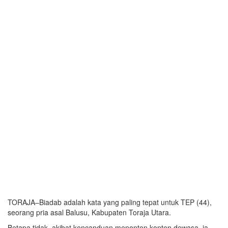
TORAJA–Biadab adalah kata yang paling tepat untuk TEP (44),
seorang pria asal Balusu, Kabupaten Toraja Utara.
Betapa tidak, akibat kencanduan menonton konten dewasa, ia