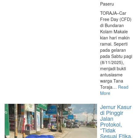
Paseru
TORAJA–Car
Free Day (CFD)
di Bundaran
Kolam Makale
kian hari makin
ramai. Seperti
pada gelaran
pada Sabtu pagi
(8/11/2025),
menjadi bukti
antusiasme
warga Tana
Toraja…
Read
More
Jemur Kasur
di Pinggir
Jalan
Protokol,
“Tidak
Sesuai Etika,