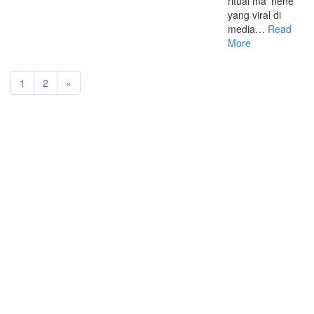
ritual ma’ nene’
yang viral di
media…
Read
More
1
2
»