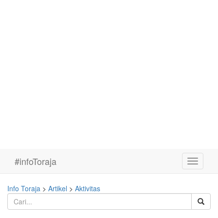
#infoToraja
Toggle
navigati
Info Toraja
>
Artikel
>
Aktivitas