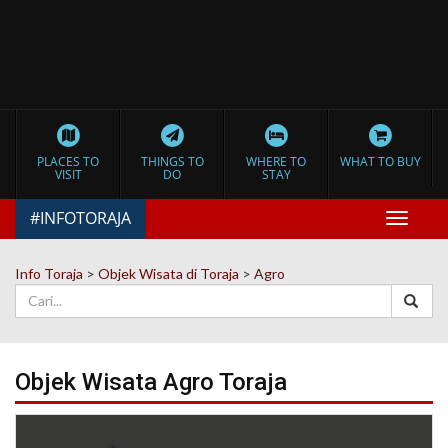
PLACES TO
THINGS TO
WHERE TO
WHAT TO BUY
VISIT
DO
STAY
#INFOTORAJA
Toggle
navigat
Info Toraja
>
Objek Wisata di Toraja
>
Agro
Objek Wisata
Agro
Toraja