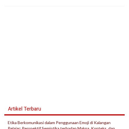
Artikel Terbaru
Etika Berkomunikasi dalam Penggunaan Emoji di Kalangan
Pelajar: Perspektif Semiotika terhadap Makna, Konteks, dan