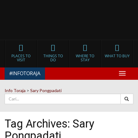
PLACES TO
THINGS TO
WHERE TO
WHAT TO BUY
VISIT
DO
STAY
#INFOTORAJA
Toggle
navigat
Info Toraja
>
Sary Pongpadati
Tag Archives:
Sary
Pongpadati