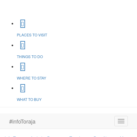
PLACES TO VISIT
THINGS TO DO
WHERE TO STAY
WHAT TO BUY
#infoToraja
Toggle
navigati