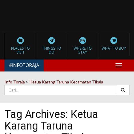
PLACES TO
THINGS TO
WHERE TO
WHAT TO BUY
VISIT
DO
STAY
#INFOTORAJA
Toggle
navigat
Info Toraja
>
Ketua Karang Taruna Kecamatan Tikala
Tag Archives:
Ketua
Karang Taruna