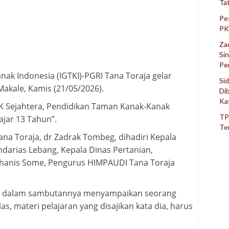
Ta
Pe
PK
Za
Si
Pe
ak Indonesia (IGTKI)-PGRI Tana Toraja gelar
Si
Makale, Kamis (21/05/2026).
Di
Ka
K Sejahtera, Pendidikan Taman Kanak-Kanak
TP
ajar 13 Tahun”.
Te
ana Toraja, dr Zadrak Tombeg, dihadiri Kepala
darias Lebang, Kepala Dinas Pertanian,
hanis Some, Pengurus HIMPAUDI Tana Toraja
eg dalam sambutannya menyampaikan seorang
as, materi pelajaran yang disajikan kata dia, harus