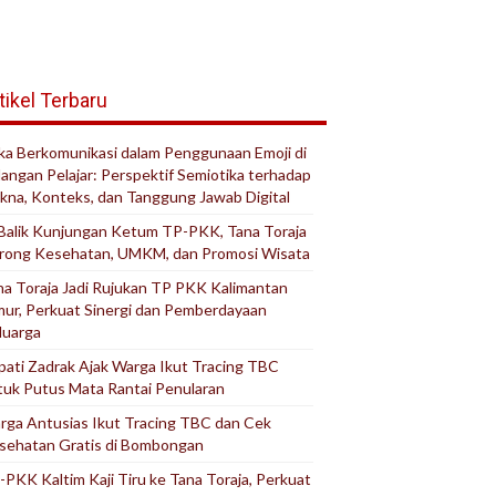
tikel Terbaru
ika Berkomunikasi dalam Penggunaan Emoji di
langan Pelajar: Perspektif Semiotika terhadap
kna, Konteks, dan Tanggung Jawab Digital
 Balik Kunjungan Ketum TP-PKK, Tana Toraja
rong Kesehatan, UMKM, dan Promosi Wisata
na Toraja Jadi Rujukan TP PKK Kalimantan
mur, Perkuat Sinergi dan Pemberdayaan
luarga
pati Zadrak Ajak Warga Ikut Tracing TBC
tuk Putus Mata Rantai Penularan
rga Antusias Ikut Tracing TBC dan Cek
sehatan Gratis di Bombongan
-PKK Kaltim Kaji Tiru ke Tana Toraja, Perkuat