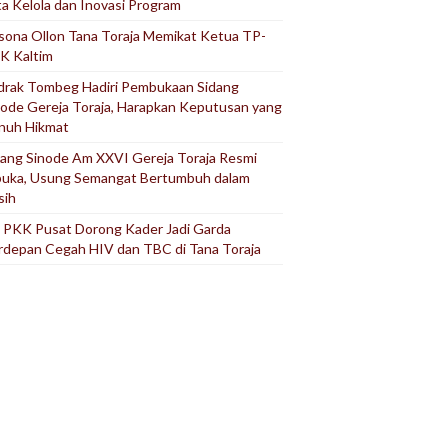
ta Kelola dan Inovasi Program
sona Ollon Tana Toraja Memikat Ketua TP-
K Kaltim
drak Tombeg Hadiri Pembukaan Sidang
node Gereja Toraja, Harapkan Keputusan yang
nuh Hikmat
dang Sinode Am XXVI Gereja Toraja Resmi
buka, Usung Semangat Bertumbuh dalam
sih
 PKK Pusat Dorong Kader Jadi Garda
rdepan Cegah HIV dan TBC di Tana Toraja