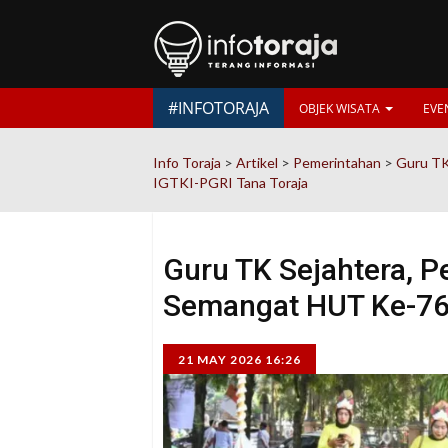
#INFOTORAJA
OBJEK WISATA
EVE
Info Toraja
>
Artikel
>
Pemerintahan
>
Guru TK
IGTKI-PGRI Tana Toraja
Guru TK Sejahtera, P
Semangat HUT Ke-76 
21 MAY 2026 16:26