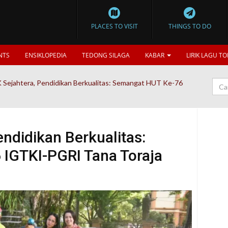
PLACES TO VISIT
THINGS TO DO
NTS
ENSIKLOPEDIA
TEDONG SILAGA
KABAR
LIRIK LAGU TO
 Sejahtera, Pendidikan Berkualitas: Semangat HUT Ke-76
endidikan Berkualitas:
IGTKI-PGRI Tana Toraja