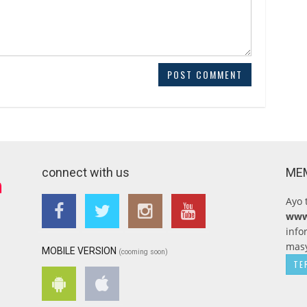
connect with us
ME
Ayo 
www
info
masy
MOBILE VERSION
(cooming soon)
TE