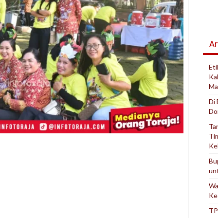
Ar
Et
Ka
Ma
Di
Do
Ta
Ti
Ke
Bu
un
Wa
Ke
TP