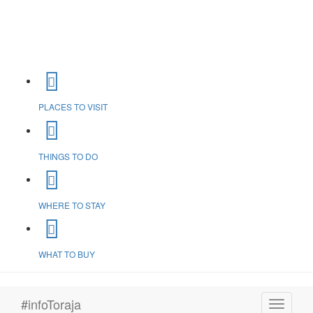
PLACES TO VISIT
THINGS TO DO
WHERE TO STAY
WHAT TO BUY
#infoToraja
Toggle