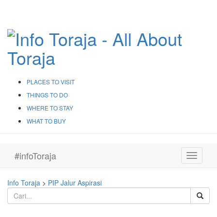
PLACES TO VISIT
THINGS TO DO
WHERE TO STAY
WHAT TO BUY
#infoToraja
Toggle
navigati
Info Toraja
>
PIP Jalur Aspirasi