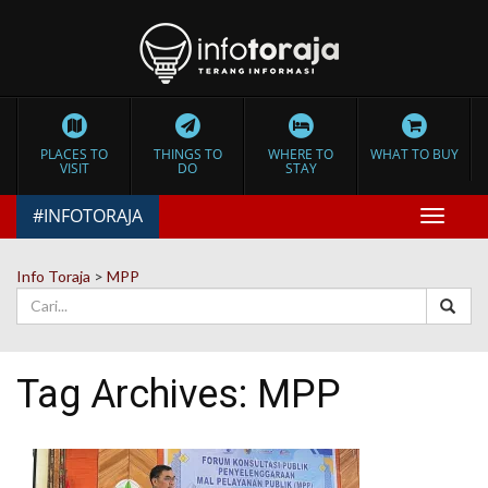
PLACES TO
THINGS TO
WHERE TO
WHAT TO BUY
VISIT
DO
STAY
#INFOTORAJA
Toggle
navigat
Info Toraja
>
MPP
Tag Archives:
MPP