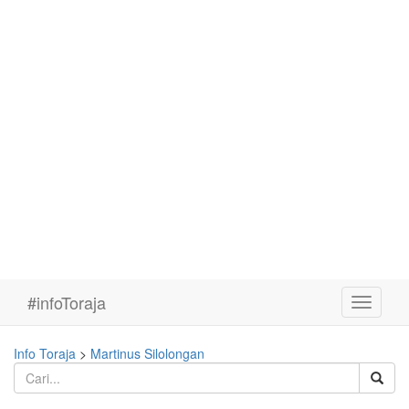
#infoToraja
Toggle
navigati
Info Toraja
>
Martinus Silolongan