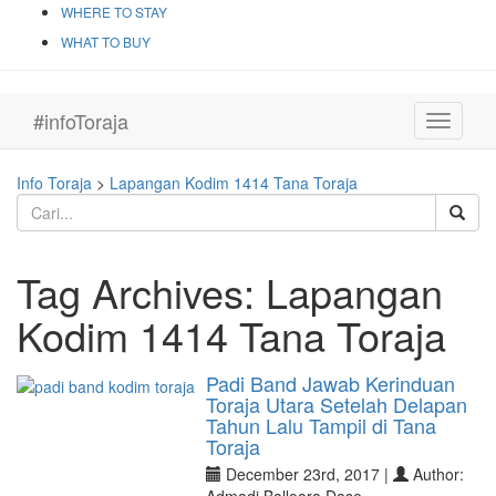
WHERE TO STAY
WHAT TO BUY
#infoToraja
Toggle
navigati
Info Toraja
>
Lapangan Kodim 1414 Tana Toraja
Tag Archives:
Lapangan
Kodim 1414 Tana Toraja
Padi Band Jawab Kerinduan
Toraja Utara Setelah Delapan
Tahun Lalu Tampil di Tana
Toraja
December 23rd, 2017 |
Author: