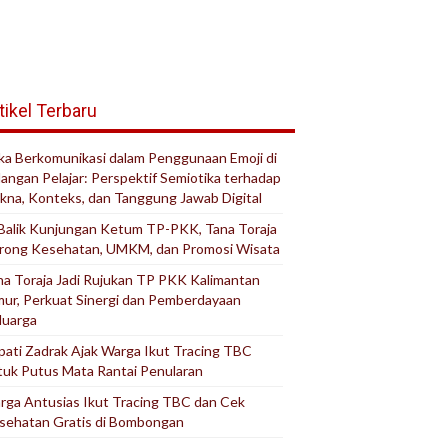
tikel Terbaru
ika Berkomunikasi dalam Penggunaan Emoji di
langan Pelajar: Perspektif Semiotika terhadap
kna, Konteks, dan Tanggung Jawab Digital
 Balik Kunjungan Ketum TP-PKK, Tana Toraja
rong Kesehatan, UMKM, dan Promosi Wisata
na Toraja Jadi Rujukan TP PKK Kalimantan
mur, Perkuat Sinergi dan Pemberdayaan
luarga
pati Zadrak Ajak Warga Ikut Tracing TBC
tuk Putus Mata Rantai Penularan
rga Antusias Ikut Tracing TBC dan Cek
sehatan Gratis di Bombongan