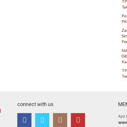
TP
Ta
Pe
PK
Za
Si
Pe
Si
Di
Ka
TP
Te
connect with us
ME
Ayo 
www