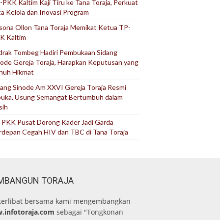
-PKK Kaltim Kaji Tiru ke Tana Toraja, Perkuat
ta Kelola dan Inovasi Program
sona Ollon Tana Toraja Memikat Ketua TP-
K Kaltim
drak Tombeg Hadiri Pembukaan Sidang
node Gereja Toraja, Harapkan Keputusan yang
nuh Hikmat
dang Sinode Am XXVI Gereja Toraja Resmi
buka, Usung Semangat Bertumbuh dalam
sih
 PKK Pusat Dorong Kader Jadi Garda
rdepan Cegah HIV dan TBC di Tana Toraja
MBANGUN TORAJA
terlibat bersama kami mengembangkan
.infotoraja.com
sebagai "Tongkonan