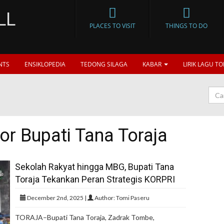
PLACES TO VISIT
THINGS TO DO
NTS
ENSIKLOPEDIA
TEDONG SILAGA
KABAR
LIRIK LAGU TO
or Bupati Tana Toraja
Sekolah Rakyat hingga MBG, Bupati Tana
Toraja Tekankan Peran Strategis KORPRI
December 2nd, 2025 |
Author: Tomi Paseru
TORAJA–Bupati Tana Toraja, Zadrak Tombe,