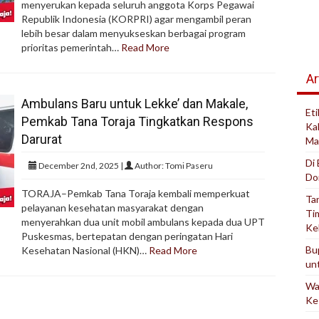
menyerukan kepada seluruh anggota Korps Pegawai
Republik Indonesia (KORPRI) agar mengambil peran
lebih besar dalam menyukseskan berbagai program
prioritas pemerintah…
Read More
Ar
Ambulans Baru untuk Lekke’ dan Makale,
Et
Pemkab Tana Toraja Tingkatkan Respons
Ka
Darurat
Ma
Di
December 2nd, 2025 |
Author: Tomi Paseru
Do
TORAJA–Pemkab Tana Toraja kembali memperkuat
Ta
pelayanan kesehatan masyarakat dengan
Ti
menyerahkan dua unit mobil ambulans kepada dua UPT
Ke
Puskesmas, bertepatan dengan peringatan Hari
Bu
Kesehatan Nasional (HKN)…
Read More
un
Wa
Ke