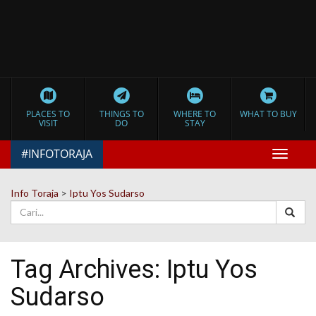
PLACES TO
THINGS TO
WHERE TO
WHAT TO BUY
VISIT
DO
STAY
#INFOTORAJA
Toggle
navigat
Info Toraja
>
Iptu Yos Sudarso
Tag Archives:
Iptu Yos
Sudarso