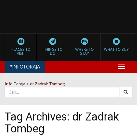
PLACES TO
THINGS TO
WHERE TO
WHAT TO BUY
VISIT
DO
STAY
#INFOTORAJA
Toggle
navigat
Info Toraja
>
dr Zadrak Tombeg
Tag Archives:
dr Zadrak
Tombeg