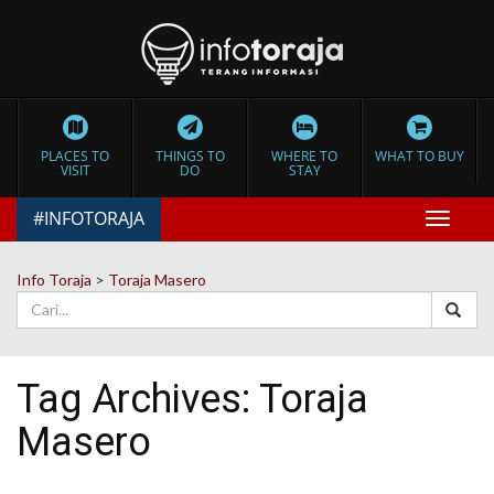
PLACES TO
THINGS TO
WHERE TO
WHAT TO BUY
VISIT
DO
STAY
#INFOTORAJA
Toggle
navigat
Info Toraja
>
Toraja Masero
Tag Archives:
Toraja
Masero