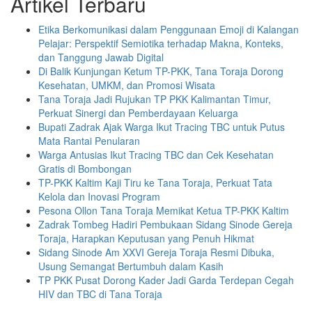
Artikel Terbaru
Etika Berkomunikasi dalam Penggunaan Emoji di Kalangan
Pelajar: Perspektif Semiotika terhadap Makna, Konteks,
dan Tanggung Jawab Digital
Di Balik Kunjungan Ketum TP-PKK, Tana Toraja Dorong
Kesehatan, UMKM, dan Promosi Wisata
Tana Toraja Jadi Rujukan TP PKK Kalimantan Timur,
Perkuat Sinergi dan Pemberdayaan Keluarga
Bupati Zadrak Ajak Warga Ikut Tracing TBC untuk Putus
Mata Rantai Penularan
Warga Antusias Ikut Tracing TBC dan Cek Kesehatan
Gratis di Bombongan
TP-PKK Kaltim Kaji Tiru ke Tana Toraja, Perkuat Tata
Kelola dan Inovasi Program
Pesona Ollon Tana Toraja Memikat Ketua TP-PKK Kaltim
Zadrak Tombeg Hadiri Pembukaan Sidang Sinode Gereja
Toraja, Harapkan Keputusan yang Penuh Hikmat
Sidang Sinode Am XXVI Gereja Toraja Resmi Dibuka,
Usung Semangat Bertumbuh dalam Kasih
TP PKK Pusat Dorong Kader Jadi Garda Terdepan Cegah
HIV dan TBC di Tana Toraja