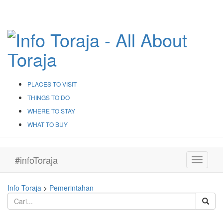
PLACES TO VISIT
THINGS TO DO
WHERE TO STAY
WHAT TO BUY
#infoToraja
Toggle
navigati
Info Toraja
>
Pemerintahan