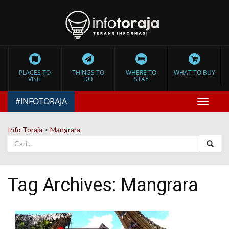
PLACES TO
THINGS TO
WHERE TO
WHAT TO BUY
VISIT
DO
STAY
#INFOTORAJA
Toggle
navigat
Info Toraja
>
Mangrara
Tag Archives:
Mangrara