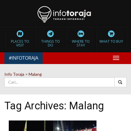
PLACES TO
THINGS TO
WHERE TO
WHAT TO BUY
VISIT
DO
STAY
#INFOTORAJA
Toggle
navigat
Info Toraja
>
Malang
Tag Archives:
Malang