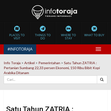
PLACES TO
THINGS TO
WHERE TO
WHAT TO BUY
VISIT
DO
STAY
#INFOTORAJA
Toggle
navigat
Info Toraja
>
Artikel
>
Pemerintahan
>
Satu Tahun ZATRIA :
Pertanian Sumbang 22,33 persen Ekonomi, 150 Ribu Bibit Kopi
Arabika Ditanam
Satu Tahun ZATRIA :