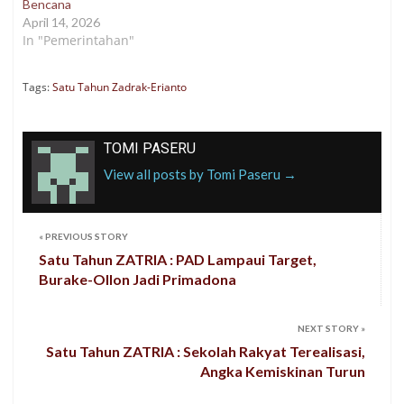
Bencana
April 14, 2026
In "Pemerintahan"
Tags:
Satu Tahun Zadrak-Erianto
TOMI PASERU
View all posts by Tomi Paseru
→
«
PREVIOUS STORY
Satu Tahun ZATRIA : PAD Lampaui Target,
Burake-Ollon Jadi Primadona
NEXT STORY
»
Satu Tahun ZATRIA : Sekolah Rakyat Terealisasi,
Angka Kemiskinan Turun