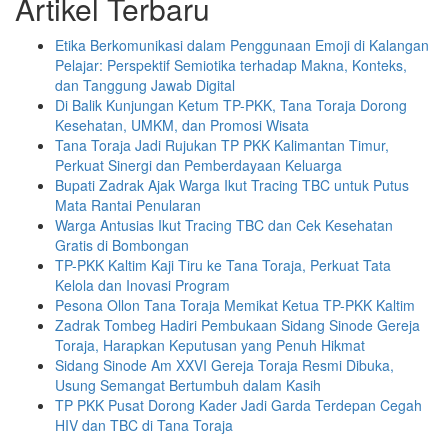
Artikel Terbaru
Etika Berkomunikasi dalam Penggunaan Emoji di Kalangan
Pelajar: Perspektif Semiotika terhadap Makna, Konteks,
dan Tanggung Jawab Digital
Di Balik Kunjungan Ketum TP-PKK, Tana Toraja Dorong
Kesehatan, UMKM, dan Promosi Wisata
Tana Toraja Jadi Rujukan TP PKK Kalimantan Timur,
Perkuat Sinergi dan Pemberdayaan Keluarga
Bupati Zadrak Ajak Warga Ikut Tracing TBC untuk Putus
Mata Rantai Penularan
Warga Antusias Ikut Tracing TBC dan Cek Kesehatan
Gratis di Bombongan
TP-PKK Kaltim Kaji Tiru ke Tana Toraja, Perkuat Tata
Kelola dan Inovasi Program
Pesona Ollon Tana Toraja Memikat Ketua TP-PKK Kaltim
Zadrak Tombeg Hadiri Pembukaan Sidang Sinode Gereja
Toraja, Harapkan Keputusan yang Penuh Hikmat
Sidang Sinode Am XXVI Gereja Toraja Resmi Dibuka,
Usung Semangat Bertumbuh dalam Kasih
TP PKK Pusat Dorong Kader Jadi Garda Terdepan Cegah
HIV dan TBC di Tana Toraja