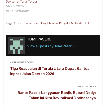
Sektor di Tana Toraja
May 5, 2026
In "Kesehatan"
Tags:
African Swine Fever
,
Hog Cholera
,
Penyakit Mulut dan Kuku
TOMI PASERU
View all posts by Tomi Paseru
→
«
PREVIOUS STORY
Tiga Ruas Jalan di Toraja Utara Dapat Bantuan
Inpres Jalan Daerah 2026
NEXT STORY
»
Rante Pasele Langganan Banjir, Bupati Dedy:
Tahun Ini Kita Revitalisasi Drainasenya