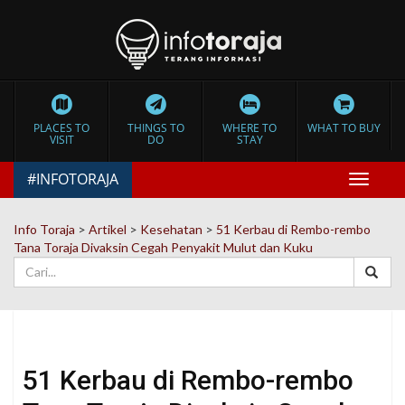
PLACES TO
THINGS TO
WHERE TO
WHAT TO BUY
VISIT
DO
STAY
#INFOTORAJA
Toggle
navigat
Info Toraja
>
Artikel
>
Kesehatan
>
51 Kerbau di Rembo-rembo
Tana Toraja Divaksin Cegah Penyakit Mulut dan Kuku
51 Kerbau di Rembo-rembo