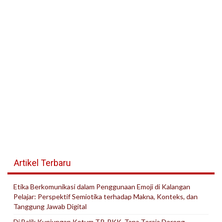
Artikel Terbaru
Etika Berkomunikasi dalam Penggunaan Emoji di Kalangan
Pelajar: Perspektif Semiotika terhadap Makna, Konteks, dan
Tanggung Jawab Digital
Di Balik Kunjungan Ketum TP-PKK, Tana Toraja Dorong