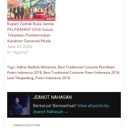
Bupati Zadrak Buka Jamda
PELPRAMAP GPdI Sulsel,
Tekankan Pembentukan
Karakter Generasi Muda
June 23, 2026
In "Agama"
Tags:
Adlina Nadhila Maharani
,
Best Traditional Costume Pemilihan
Puteri Indonesia 2018
,
Best Traditional Costume Puteri Indonesia 2018
,
Lewi Tikupadang
,
Puteri Indonesia 2018
JEANOT NAHASAN
Berkarya! Bermanfaat!
View all posts by
Jeanot Nahasan
→
«
PREVIOUS STORY