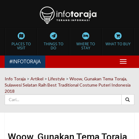
PLACES TO
THINGS TO
WHERE TO
WHAT TO BUY
VISIT
DO
STAY
#INFOTORAJA
Toggle
navigat
Info Toraja
>
Artikel
>
Lifestyle
>
Woow, Gunakan Tema Toraja,
Sulawesi Selatan Raih Best Traditional Costume Puteri Indonesia
2018
Woow, Gunakan Tema Toraja,