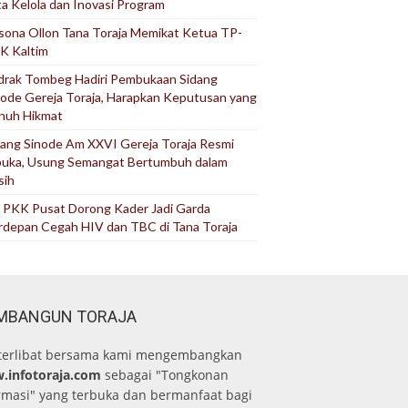
ta Kelola dan Inovasi Program
sona Ollon Tana Toraja Memikat Ketua TP-
K Kaltim
drak Tombeg Hadiri Pembukaan Sidang
node Gereja Toraja, Harapkan Keputusan yang
nuh Hikmat
dang Sinode Am XXVI Gereja Toraja Resmi
buka, Usung Semangat Bertumbuh dalam
sih
 PKK Pusat Dorong Kader Jadi Garda
rdepan Cegah HIV dan TBC di Tana Toraja
MBANGUN TORAJA
terlibat bersama kami mengembangkan
.infotoraja.com
sebagai "Tongkonan
rmasi" yang terbuka dan bermanfaat bagi