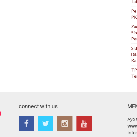
Ta
Pe
PK
Za
Si
Pe
Si
Di
Ka
TP
Te
connect with us
ME
Ayo 
www
info