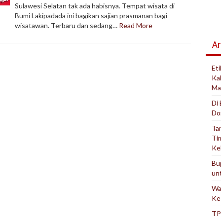
Sulawesi Selatan tak ada habisnya. Tempat wisata di
Bumi Lakipadada ini bagikan sajian prasmanan bagi
wisatawan. Terbaru dan sedang…
Read More
Ar
Et
Ka
Ma
Di
Do
Ta
Ti
Ke
Bu
un
Wa
Ke
TP