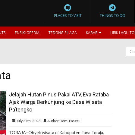
PLACES TO VISIT
THINGS TO DO
NTS
ENSIKLOPEDIA
TEDONG SILAGA
KABAR
LIRIK LAGU TO
ta
Jelajah Hutan Pinus Pakai ATV, Eva Rataba
Ajak Warga Berkunjung ke Desa Wisata
Pa’tengko
July 27th, 2023 |
Author: Tomi Paseru
TORAJA–Obyek wisata di Kabupaten Tana Toraja,