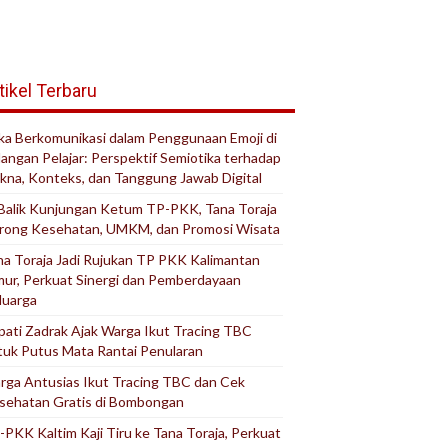
tikel Terbaru
ika Berkomunikasi dalam Penggunaan Emoji di
langan Pelajar: Perspektif Semiotika terhadap
kna, Konteks, dan Tanggung Jawab Digital
 Balik Kunjungan Ketum TP-PKK, Tana Toraja
rong Kesehatan, UMKM, dan Promosi Wisata
na Toraja Jadi Rujukan TP PKK Kalimantan
mur, Perkuat Sinergi dan Pemberdayaan
luarga
pati Zadrak Ajak Warga Ikut Tracing TBC
tuk Putus Mata Rantai Penularan
rga Antusias Ikut Tracing TBC dan Cek
sehatan Gratis di Bombongan
-PKK Kaltim Kaji Tiru ke Tana Toraja, Perkuat