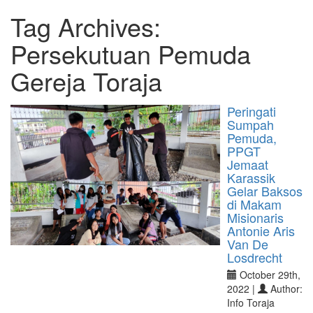
Tag Archives:
Persekutuan Pemuda
Gereja Toraja
Peringati
Sumpah
Pemuda,
PPGT
Jemaat
Karassik
Gelar Baksos
di Makam
Misionaris
Antonie Aris
Van De
Losdrecht
October 29th,
2022 |
Author:
Info Toraja