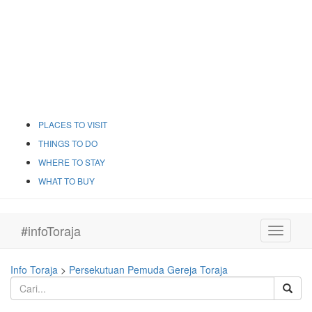
PLACES TO VISIT
THINGS TO DO
WHERE TO STAY
WHAT TO BUY
#infoToraja
Toggle
navigati
Info Toraja
>
Persekutuan Pemuda Gereja Toraja