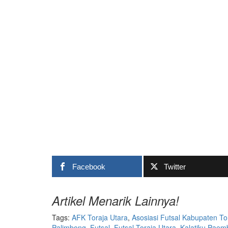
Facebook
Twitter
Artikel Menarik Lainnya!
Tags:
AFK Toraja Utara
,
Asosiasi Futsal Kabupaten To
Palimbong
,
Futsal
,
Futsal Toraja Utara
,
Kalatiku Pae