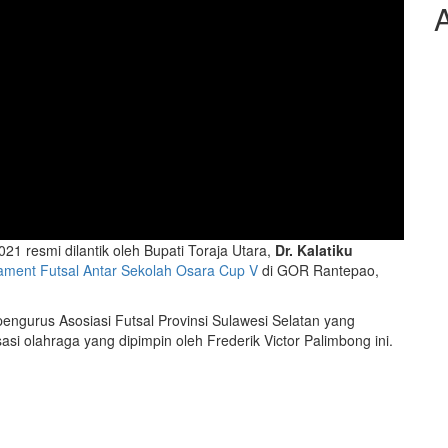
A
21 resmi dilantik oleh Bupati Toraja Utara,
Dr. Kalatiku
ament Futsal Antar Sekolah Osara Cup V
di GOR Rantepao,
ngurus Asosiasi Futsal Provinsi Sulawesi Selatan yang
si olahraga yang dipimpin oleh Frederik Victor Palimbong ini.