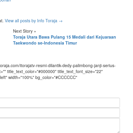
at.
View all posts by Info Toraja
→
Next Story
»
Toraja Utara Bawa Pulang 15 Medali dari Kejuaraan
Taekwondo se-Indonesia Timur
aja.com/itorajatv-resmi-dilantik-dedy-palimbong-janji-serius-
t="" title_text_color="#000000" title_text_font_size="22"
n="left" width="100%" bg_color="#CCCCCC"