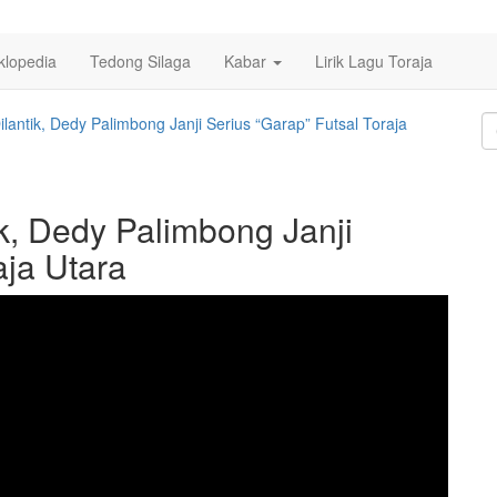
klopedia
Tedong Silaga
Kabar
Lirik Lagu Toraja
lantik, Dedy Palimbong Janji Serius “Garap” Futsal Toraja
k, Dedy Palimbong Janji
aja Utara