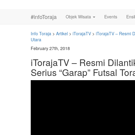
#infoToraja
Objek Wisata
Events
Ensi
Info Toraja
>
Artikel
>
iTorajaTV
>
iTorajaTV – Resmi Di
Utara
February 27th, 2018
iTorajaTV – Resmi Dilanti
Serius “Garap” Futsal Tor