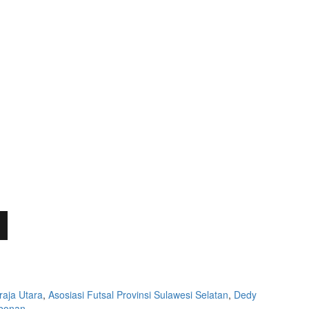
raja Utara
,
Asosiasi Futsal Provinsi Sulawesi Selatan
,
Dedy
mbonan