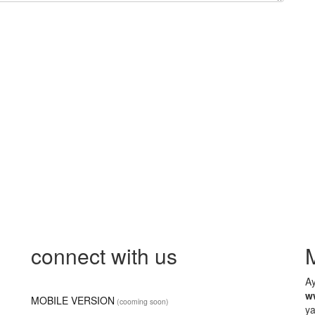
connect with us
A
w
MOBILE VERSION
(cooming soon)
ya