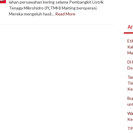
lahan persawahan kering selama Pembangkit Listrik
Tenaga Mikrohidro (PLTMH) Maiting beroperasi.
Mereka mengeluh hasil…
Read More
Ar
Et
Ka
Ma
Di
Do
Ta
Ti
Ke
Bu
un
Wa
Ke
TP