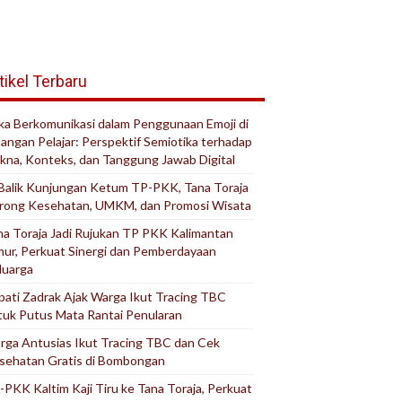
tikel Terbaru
ika Berkomunikasi dalam Penggunaan Emoji di
langan Pelajar: Perspektif Semiotika terhadap
kna, Konteks, dan Tanggung Jawab Digital
 Balik Kunjungan Ketum TP-PKK, Tana Toraja
rong Kesehatan, UMKM, dan Promosi Wisata
na Toraja Jadi Rujukan TP PKK Kalimantan
mur, Perkuat Sinergi dan Pemberdayaan
luarga
pati Zadrak Ajak Warga Ikut Tracing TBC
tuk Putus Mata Rantai Penularan
rga Antusias Ikut Tracing TBC dan Cek
sehatan Gratis di Bombongan
-PKK Kaltim Kaji Tiru ke Tana Toraja, Perkuat