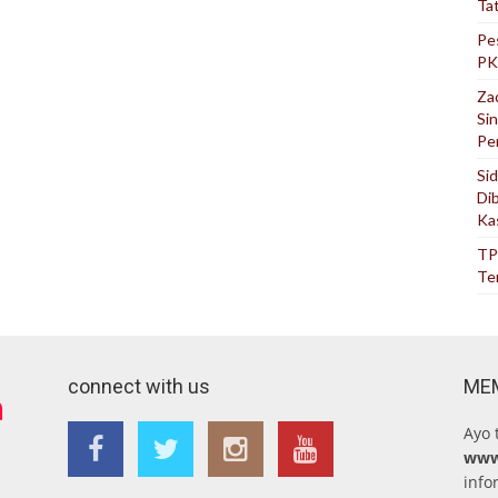
Ta
Pe
PK
Za
Si
Pe
Si
Di
Ka
TP
Te
connect with us
ME
Ayo 
www
info