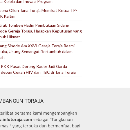
ta Kelola dan Inovasi Program
sona Ollon Tana Toraja Memikat Ketua TP-
K Kaltim
drak Tombeg Hadiri Pembukaan Sidang
node Gereja Toraja, Harapkan Keputusan yang
nuh Hikmat
dang Sinode Am XXVI Gereja Toraja Resmi
buka, Usung Semangat Bertumbuh dalam
sih
 PKK Pusat Dorong Kader Jadi Garda
rdepan Cegah HIV dan TBC di Tana Toraja
MBANGUN TORAJA
terlibat bersama kami mengembangkan
.infotoraja.com
sebagai "Tongkonan
rmasi" yang terbuka dan bermanfaat bagi