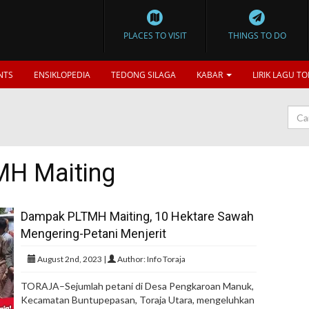
PLACES TO VISIT
THINGS TO DO
NTS
ENSIKLOPEDIA
TEDONG SILAGA
KABAR
LIRIK LAGU TO
MH Maiting
Dampak PLTMH Maiting, 10 Hektare Sawah
Mengering-Petani Menjerit
August 2nd, 2023 |
Author: Info Toraja
TORAJA–Sejumlah petani di Desa Pengkaroan Manuk,
Kecamatan Buntupepasan, Toraja Utara, mengeluhkan