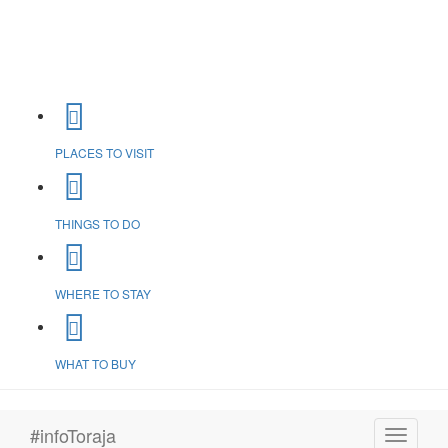
PLACES TO VISIT
THINGS TO DO
WHERE TO STAY
WHAT TO BUY
#infoToraja
Toggle