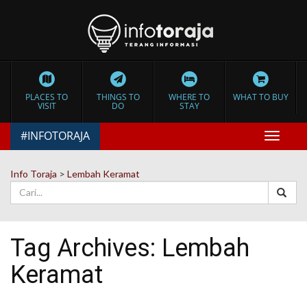
PLACES TO
THINGS TO
WHERE TO
WHAT TO BUY
VISIT
DO
STAY
#INFOTORAJA
Toggle
navigat
Info Toraja
>
Lembah Keramat
Tag Archives:
Lembah
Keramat