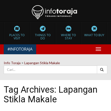
PLACES TO
THINGS TO
WHERE TO
WHAT TO BUY
VISIT
DO
STAY
#INFOTORAJA
Toggle
navigat
Info Toraja
>
Lapangan Stikla Makale
Tag Archives:
Lapangan
Stikla Makale