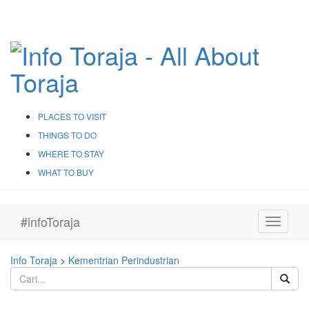
PLACES TO VISIT
THINGS TO DO
WHERE TO STAY
WHAT TO BUY
#infoToraja
Toggle
navigati
Info Toraja
>
Kementrian Perindustrian