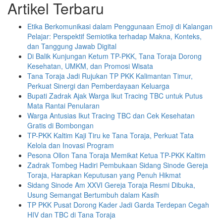
Artikel Terbaru
Etika Berkomunikasi dalam Penggunaan Emoji di Kalangan
Pelajar: Perspektif Semiotika terhadap Makna, Konteks,
dan Tanggung Jawab Digital
Di Balik Kunjungan Ketum TP-PKK, Tana Toraja Dorong
Kesehatan, UMKM, dan Promosi Wisata
Tana Toraja Jadi Rujukan TP PKK Kalimantan Timur,
Perkuat Sinergi dan Pemberdayaan Keluarga
Bupati Zadrak Ajak Warga Ikut Tracing TBC untuk Putus
Mata Rantai Penularan
Warga Antusias Ikut Tracing TBC dan Cek Kesehatan
Gratis di Bombongan
TP-PKK Kaltim Kaji Tiru ke Tana Toraja, Perkuat Tata
Kelola dan Inovasi Program
Pesona Ollon Tana Toraja Memikat Ketua TP-PKK Kaltim
Zadrak Tombeg Hadiri Pembukaan Sidang Sinode Gereja
Toraja, Harapkan Keputusan yang Penuh Hikmat
Sidang Sinode Am XXVI Gereja Toraja Resmi Dibuka,
Usung Semangat Bertumbuh dalam Kasih
TP PKK Pusat Dorong Kader Jadi Garda Terdepan Cegah
HIV dan TBC di Tana Toraja