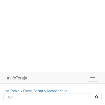
#infoToraja
Toggle
navigati
Info Toraja
>
Fiersa Besari & Kerabat Kerja