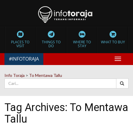
PLACES TO
THINGS TO
WHERE TO
WHAT TO BUY
VISIT
DO
STAY
#INFOTORAJA
Toggle
navigat
Info Toraja
>
To Mentawa Tallu
Tag Archives:
To Mentawa
Tallu