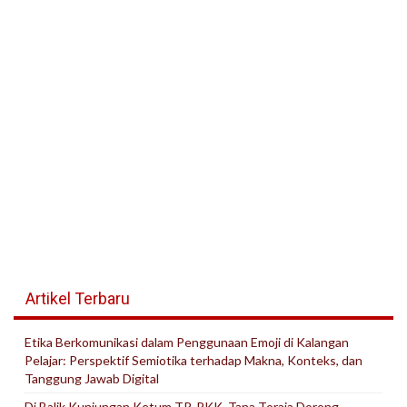
Artikel Terbaru
Etika Berkomunikasi dalam Penggunaan Emoji di Kalangan
Pelajar: Perspektif Semiotika terhadap Makna, Konteks, dan
Tanggung Jawab Digital
Di Balik Kunjungan Ketum TP-PKK, Tana Toraja Dorong