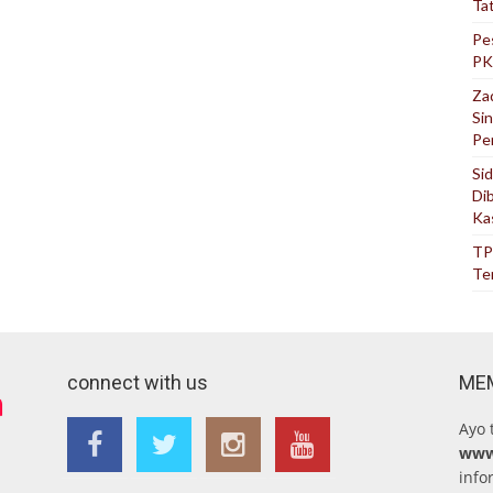
Ta
Pe
PK
Za
Si
Pe
Si
Di
Ka
TP
Te
connect with us
ME
Ayo 
www
info