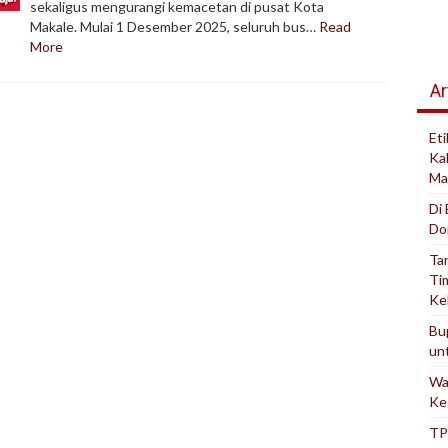
sekaligus mengurangi kemacetan di pusat Kota
Makale. Mulai 1 Desember 2025, seluruh bus…
Read
More
Ar
Et
Ka
Ma
Di
Do
Ta
Ti
Ke
Bu
un
Wa
Ke
TP