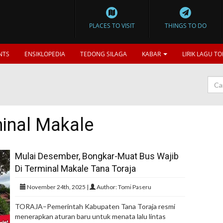
PLACES TO VISIT
THINGS TO DO
NTS
ENSIKLOPEDIA
TEDONG SILAGA
KABAR
LIRIK LAGU TO
inal Makale
Mulai Desember, Bongkar-Muat Bus Wajib
Di Terminal Makale Tana Toraja
November 24th, 2025 |
Author: Tomi Paseru
TORAJA–Pemerintah Kabupaten Tana Toraja resmi
menerapkan aturan baru untuk menata lalu lintas