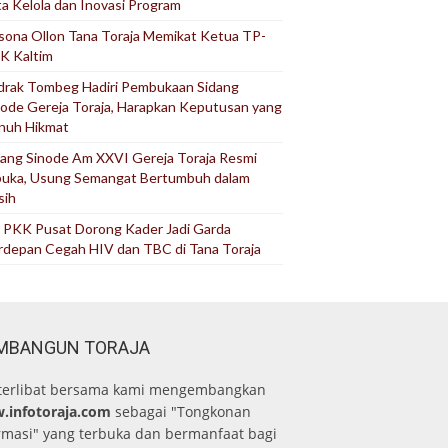
ta Kelola dan Inovasi Program
sona Ollon Tana Toraja Memikat Ketua TP-
K Kaltim
drak Tombeg Hadiri Pembukaan Sidang
node Gereja Toraja, Harapkan Keputusan yang
nuh Hikmat
dang Sinode Am XXVI Gereja Toraja Resmi
buka, Usung Semangat Bertumbuh dalam
sih
 PKK Pusat Dorong Kader Jadi Garda
rdepan Cegah HIV dan TBC di Tana Toraja
MBANGUN TORAJA
terlibat bersama kami mengembangkan
.infotoraja.com
sebagai "Tongkonan
rmasi" yang terbuka dan bermanfaat bagi