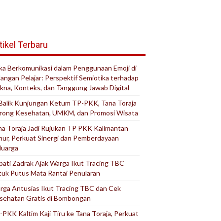
tikel Terbaru
ika Berkomunikasi dalam Penggunaan Emoji di
langan Pelajar: Perspektif Semiotika terhadap
kna, Konteks, dan Tanggung Jawab Digital
 Balik Kunjungan Ketum TP-PKK, Tana Toraja
rong Kesehatan, UMKM, dan Promosi Wisata
na Toraja Jadi Rujukan TP PKK Kalimantan
mur, Perkuat Sinergi dan Pemberdayaan
luarga
pati Zadrak Ajak Warga Ikut Tracing TBC
tuk Putus Mata Rantai Penularan
rga Antusias Ikut Tracing TBC dan Cek
sehatan Gratis di Bombongan
-PKK Kaltim Kaji Tiru ke Tana Toraja, Perkuat