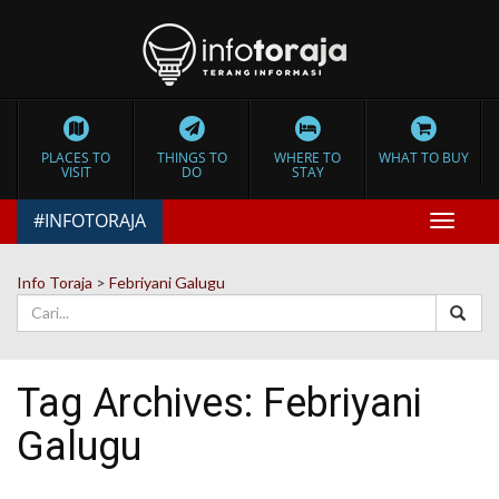
PLACES TO
THINGS TO
WHERE TO
WHAT TO BUY
VISIT
DO
STAY
#INFOTORAJA
Toggle
navigat
Info Toraja
>
Febriyani Galugu
Tag Archives:
Febriyani
Galugu