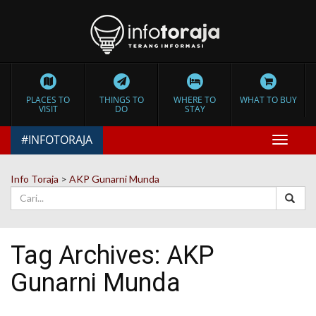
PLACES TO
THINGS TO
WHERE TO
WHAT TO BUY
VISIT
DO
STAY
#INFOTORAJA
Toggle
navigat
Info Toraja
>
AKP Gunarni Munda
Tag Archives:
AKP
Gunarni Munda