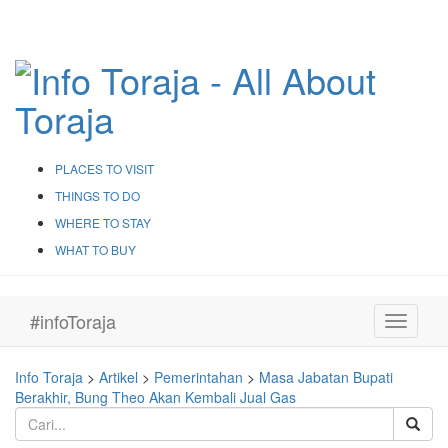
PLACES TO VISIT
THINGS TO DO
WHERE TO STAY
WHAT TO BUY
#infoToraja
Toggle
navigati
Info Toraja
>
Artikel
>
Pemerintahan
>
Masa Jabatan Bupati
Berakhir, Bung Theo Akan Kembali Jual Gas