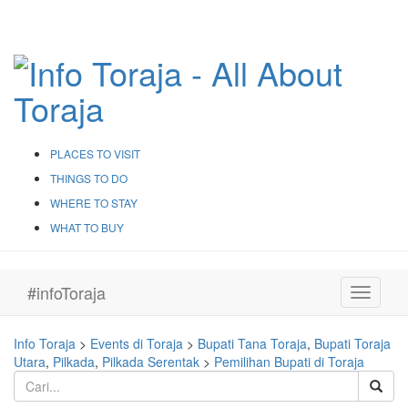
PLACES TO VISIT
THINGS TO DO
WHERE TO STAY
WHAT TO BUY
#infoToraja
Toggle
navigati
Info Toraja
>
Events di Toraja
>
Bupati Tana Toraja
,
Bupati Toraja
Utara
,
Pilkada
,
Pilkada Serentak
>
Pemilihan Bupati di Toraja