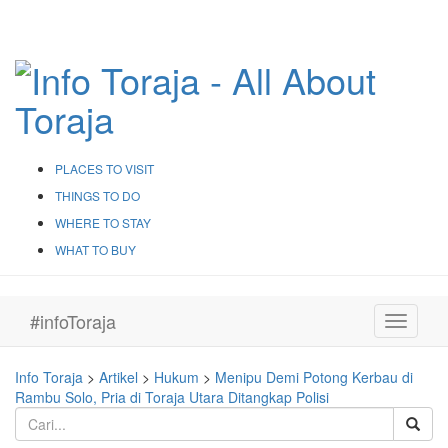
PLACES TO VISIT
THINGS TO DO
WHERE TO STAY
WHAT TO BUY
#infoToraja
Toggle
navigati
Info Toraja
>
Artikel
>
Hukum
>
Menipu Demi Potong Kerbau di
Rambu Solo, Pria di Toraja Utara Ditangkap Polisi